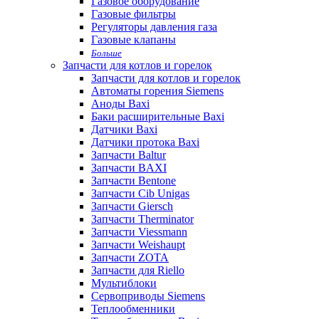
Газовое оборудование
Газовые фильтры
Регуляторы давления газа
Газовые клапаны
Больше
Запчасти для котлов и горелок
Запчасти для котлов и горелок
Автоматы горения Siemens
Аноды Baxi
Баки расширительные Baxi
Датчики Baxi
Датчики протока Baxi
Запчасти Baltur
Запчасти BAXI
Запчасти Bentone
Запчасти Cib Unigas
Запчасти Giersch
Запчасти Therminator
Запчасти Viessmann
Запчасти Weishaupt
Запчасти ZOTA
Запчасти для Riello
Мультиблоки
Сервоприводы Siemens
Теплообменники