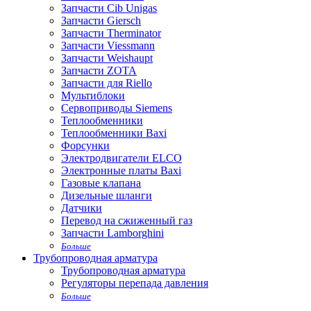
Запчасти Cib Unigas
Запчасти Giersch
Запчасти Therminator
Запчасти Viessmann
Запчасти Weishaupt
Запчасти ZOTA
Запчасти для Riello
Мультиблоки
Сервоприводы Siemens
Теплообменники
Теплообменники Baxi
Форсунки
Электродвигатели ELCO
Электронные платы Baxi
Газовые клапана
Дизельные шланги
Датчики
Перевод на сжиженный газ
Запчасти Lamborghini
Больше
Трубопроводная арматура
Трубопроводная арматура
Регуляторы перепада давления
Больше