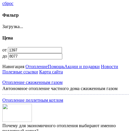
сброс
Фильтр
Загрузка...
Цена
от
до
Навигация
Отопление
Помощь
Акции и подарки
Новости
Полезные ссылки
Карта сайта
Отопление сжиженным газом
Автономное отопление частного дома сжиженным газом
Отопление пеллетным котлом
Почему для экономичного отопления выбирают именно
пеллетный котел?