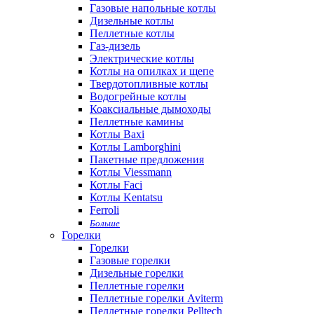
Газовые напольные котлы
Дизельные котлы
Пеллетные котлы
Газ-дизель
Электрические котлы
Котлы на опилках и щепе
Твердотопливные котлы
Водогрейные котлы
Коаксиальные дымоходы
Пеллетные камины
Котлы Baxi
Котлы Lamborghini
Пакетные предложения
Котлы Viessmann
Котлы Faci
Котлы Kentatsu
Ferroli
Больше
Горелки
Горелки
Газовые горелки
Дизельные горелки
Пеллетные горелки
Пеллетные горелки Aviterm
Пеллетные горелки Pelltech