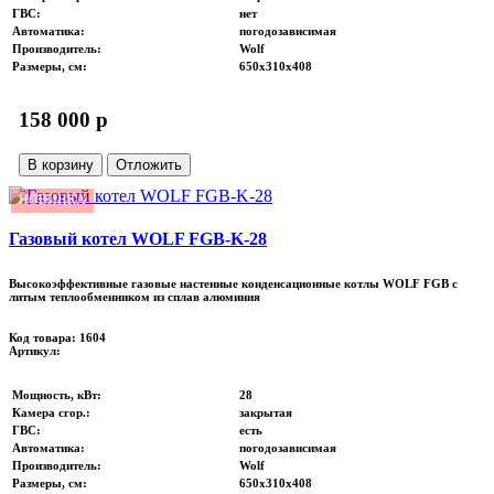
ГВС
:
нет
Автоматика
:
погодозависимая
Производитель
:
Wolf
Размеры, см
:
650х310х408
158 000 p
В корзину
Отложить
НОВИНКА
Газовый котел WOLF FGB-K-28
Высокоэффективные газовые настенные конденсационные котлы WOLF FGB с
литым теплообменником из сплав алюминия
Код товара: 1604
Артикул:
Мощность, кВт
:
28
Камера сгор.
:
закрытая
ГВС
:
есть
Автоматика
:
погодозависимая
Производитель
:
Wolf
Размеры, см
:
650х310х408