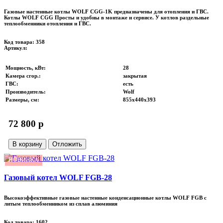
Газовые настенные котлы WOLF CGG-1K предназначены для отопления и ГВС.
Котлы WOLF CGG Просты и удобны в монтаже и сервисе. У котлов раздельные
теплообменники отопления и ГВС.
Код товара: 358
Артикул:
Мощность, кВт
:
28
Камера сгор.
:
закрытая
ГВС
:
есть
Производитель
:
Wolf
Размеры, см
:
855х440х393
72 800 p
В корзину
Отложить
НОВИНКА
Газовый котел WOLF FGB-28
Высокоэффективные газовые настенные конденсационные котлы WOLF FGB с
литым теплообменником из сплав алюминия
Код товара: 1602