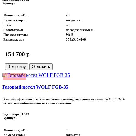
Артикул:
Мощность, кВт
:
28
Камера сгор.
:
закрытая
ГВС
:
нет
Автоматика
:
погодозависимая
Производитель
:
Wolf
Размеры, см
:
650х310х408
154 700 p
В корзину
Отложить
НОВИНКА
Газовый котел WOLF FGB-35
Высокоэффективные газовые настенные конденсационные котлы WOLF FGB с
литым теплообменником из сплав алюминия
Код товара: 1603
Артикул:
Мощность, кВт
:
35
Камера сгор.
:
закрытая