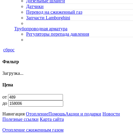
Дизельные шланги
Датчики
Перевод на сжиженный газ
Запчасти Lamborghini
Трубопроводная арматура
Регуляторы перепада давления
сброс
Фильтр
Загрузка...
Цена
от
до
Навигация
Отопление
Помощь
Акции и подарки
Новости
Полезные ссылки
Карта сайта
Отопление сжиженным газом