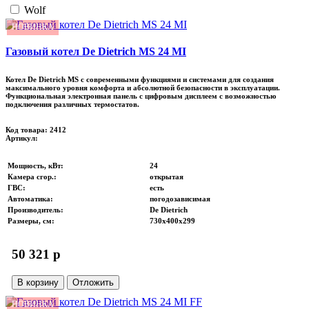
Wolf
НОВИНКА
Газовый котел De Dietrich MS 24 MI
Котел De Dietrich MS с современными функциями и системами для создания
максимального уровня комфорта и абсолютной безопасности в эксплуатации.
Функциональная электронная панель с цифровым дисплеем с возможностью
подключения различных термостатов.
Код товара: 2412
Артикул:
Мощность, кВт
:
24
Камера сгор.
:
открытая
ГВС
:
есть
Автоматика
:
погодозависимая
Производитель
:
De Dietrich
Размеры, см
:
730х400х299
50 321 p
В корзину
Отложить
НОВИНКА