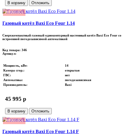
В корзину
Отложить
НОВИНКА
Газовый котёл Baxi Eco Four 1.14
Сверхкомпактный газовый одноконтурный настенный котёл Baxi Eco Four со
встроенной погодозависимой автоматикой
Код товара: 346
Артикул:
Мощность, кВт
:
14
Камера сгор.
:
открытая
ГВС
:
нет
Автоматика
:
погодозависимая
Производитель
:
Baxi
45 995 p
В корзину
Отложить
НОВИНКА
Газовый котёл Baxi Eco Four 1.14 F