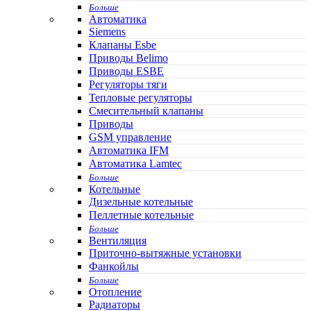
Больше
Автоматика
Siemens
Клапаны Esbe
Приводы Belimo
Приводы ESBE
Регуляторы тяги
Тепловые регуляторы
Cмесительный клапаны
Приводы
GSM управление
Автоматика IFM
Автоматика Lamtec
Больше
Котельные
Дизельные котельные
Пеллетные котельные
Больше
Вентиляция
Приточно-вытяжные установки
Фанкойлы
Больше
Отопление
Радиаторы