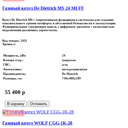
Газовый котел De Dietrich MS 24 MI FF
Котел De Dietrich MS с современными функциями и системами для создания
максимального уровня комфорта и абсолютной безопасности в эксплуатации.
Функциональная электронная панель с цифровым дисплеем с возможностью
подключения различных термостатов.
Код товара: 2411
Артикул:
Мощность, кВт
:
24
Камера сгор.
:
закрытая
ГВС
:
есть
Автоматика
:
погодозависимая
Производитель
:
De Dietrich
Размеры, см
:
730х400х299
55 400 p
В корзину
Отложить
НОВИНКА
Газовый котел WOLF CGG-1K-28