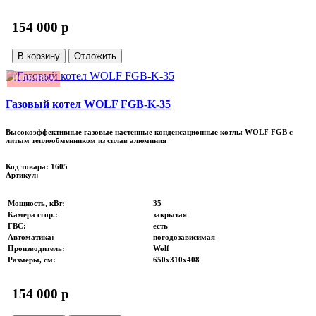
154 000 p
В корзину
Отложить
НОВИНКА
Газовый котел WOLF FGB-K-35
Высокоэффективные газовые настенные конденсационные котлы WOLF FGB с
литым теплообменником из сплав алюминия
Код товара: 1605
Артикул:
Мощность, кВт
:
35
Камера сгор.
:
закрытая
ГВС
:
есть
Автоматика
:
погодозависимая
Производитель
:
Wolf
Размеры, см
:
650х310х408
154 000 p