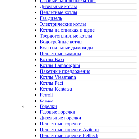
Газовые напольные котлы
Дизельные котлы
Пеллетные котлы
Газ-дизель
Электрические котлы
Котлы на опилках и щепе
Твердотопливные котлы
Водогрейные котлы
Коаксиальные дымоходы
Пеллетные камины
Котлы Baxi
Котлы Lamborghini
Пакетные предложения
Котлы Viessmann
Котлы Faci
Котлы Kentatsu
Ferroli
Больше
Горелки
Газовые горелки
Дизельные горелки
Пеллетные горелки
Пеллетные горелки Aviterm
Пеллетные горелки Pelltech