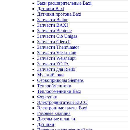
Баки расширительные Baxi
Датчики Baxi
Датчики протока Baxi
Запчасти Baltur
Запчасти BAXI
Запчасти Bentone
Запчасти Cib Unigas
Запчасти Giersch
Запчасти Therminator
Запчасти Viessmann
Запчасти Weishaupt
Запчасти ZOTA
Запчасти для Riello
Мультиблоки
Сервоприводы Siemens
Теплообменники
Теплообменники Baxi
Форсунки
Электродвигатели ELCO
Электронные платы Baxi
Газовые клапана
Дизельные шланги
Датчики
Перевод на сжиженный газ