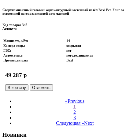
Сверхкомпактный газовый одноконтурный настенный котёл Baxi Eco Four со
встроенной погодозависимой автоматикой
Код товара: 345
Артикул:
Мощность, кВт
:
14
Камера сгор.
:
закрытая
ГВС
:
нет
Автоматика
:
погодозависимая
Производитель
:
Baxi
49 287 p
В корзину
Отложить
«
Previous
1
2
3
Следующая »
Next
Новинки