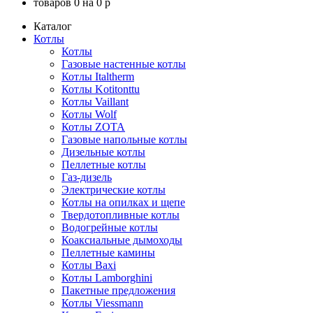
товаров
0
на
0
p
Каталог
Котлы
Котлы
Газовые настенные котлы
Котлы Italtherm
Котлы Kotitonttu
Котлы Vaillant
Котлы Wolf
Котлы ZOTA
Газовые напольные котлы
Дизельные котлы
Пеллетные котлы
Газ-дизель
Электрические котлы
Котлы на опилках и щепе
Твердотопливные котлы
Водогрейные котлы
Коаксиальные дымоходы
Пеллетные камины
Котлы Baxi
Котлы Lamborghini
Пакетные предложения
Котлы Viessmann