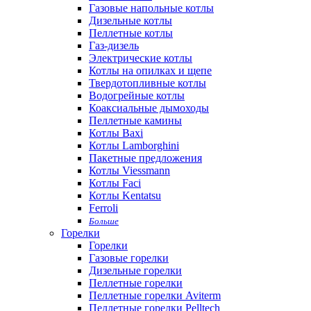
Газовые напольные котлы
Дизельные котлы
Пеллетные котлы
Газ-дизель
Электрические котлы
Котлы на опилках и щепе
Твердотопливные котлы
Водогрейные котлы
Коаксиальные дымоходы
Пеллетные камины
Котлы Baxi
Котлы Lamborghini
Пакетные предложения
Котлы Viessmann
Котлы Faci
Котлы Kentatsu
Ferroli
Больше
Горелки
Горелки
Газовые горелки
Дизельные горелки
Пеллетные горелки
Пеллетные горелки Aviterm
Пеллетные горелки Pelltech