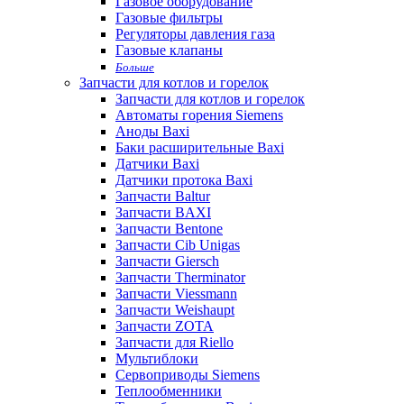
Газовое оборудование
Газовые фильтры
Регуляторы давления газа
Газовые клапаны
Больше
Запчасти для котлов и горелок
Запчасти для котлов и горелок
Автоматы горения Siemens
Аноды Baxi
Баки расширительные Baxi
Датчики Baxi
Датчики протока Baxi
Запчасти Baltur
Запчасти BAXI
Запчасти Bentone
Запчасти Cib Unigas
Запчасти Giersch
Запчасти Therminator
Запчасти Viessmann
Запчасти Weishaupt
Запчасти ZOTA
Запчасти для Riello
Мультиблоки
Сервоприводы Siemens
Теплообменники