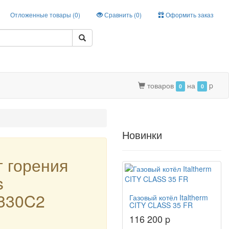
Отложенные товары (
0
)
Сравнить (
0
)
Оформить заказ
товаров
на
p
0
0
Новинки
 горения
s
330C2
Газовый котёл Italtherm
CITY CLASS 35 FR
116 200 p