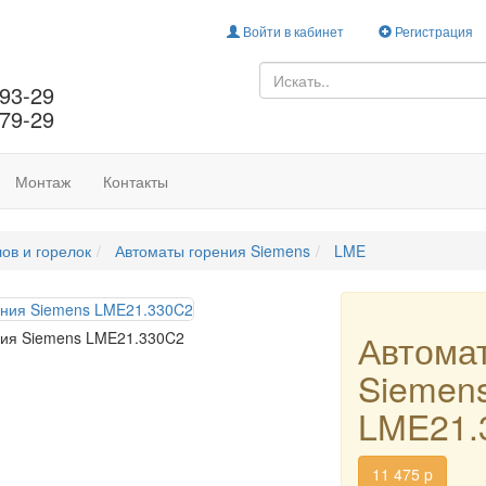
Войти в кабинет
Регистрация
-93-29
-79-29
Монтаж
Контакты
лов и горелок
Автоматы горения Siemens
LME
Автомат
ния Siemens LME21.330C2
Siemen
LME21.
11 475
p