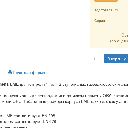
Код товара: 79
:
Серия
Cр
(по оцен
В корзину
Печатная форма
mens LME
для контроля 1- или 2-ступенчатых газовыхгорелок мал
.
ет ионизационным электродом или датчиком пламени QRA с вспом
амени QRC. Габаритные размеры корпуса LME такие же, как у авто
ns LME соответствуют EN 298
лятором соответствуют EN 676
го напряжения