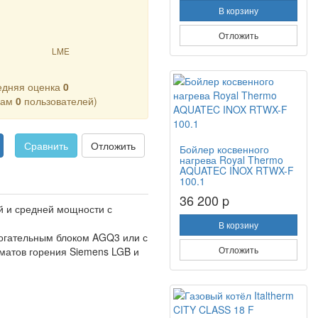
В корзину
Отложить
LME
едняя оценка
0
кам
0
пользователей)
Сравнить
Отложить
Бойлер косвенного
нагрева Royal Thermo
AQUATEC INOX RTWX-F
100.1
36 200 p
ой и средней мощности с
В корзину
огательным блоком AGQ3 или с
Отложить
матов горения Siemens LGB и