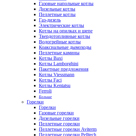
Газовые напольные котлы
Дизельные котлы
Пеллетные котлы
Газ-дизель
Электрические котлы
Котлы на опилках и щепе
Твердотопливные котлы
Водогрейные котлы
Коаксиальные дымоходы
Пеллетные камины
Котлы Baxi
Котлы Lamborghini
Пакетные предложения
Котлы Viessmann
Котлы Faci
Котлы Kentatsu
Ferroli
Больше
Горелки
Горелки
Газовые горелки
Дизельные горелки
Пеллетные горелки
Пеллетные горелки Aviterm
Пеллетные горелки Pelltech