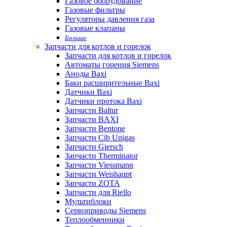
Газовое оборудование
Газовые фильтры
Регуляторы давления газа
Газовые клапаны
Больше
Запчасти для котлов и горелок
Запчасти для котлов и горелок
Автоматы горения Siemens
Аноды Baxi
Баки расширительные Baxi
Датчики Baxi
Датчики протока Baxi
Запчасти Baltur
Запчасти BAXI
Запчасти Bentone
Запчасти Cib Unigas
Запчасти Giersch
Запчасти Therminator
Запчасти Viessmann
Запчасти Weishaupt
Запчасти ZOTA
Запчасти для Riello
Мультиблоки
Сервоприводы Siemens
Теплообменники