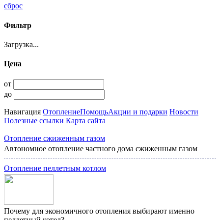
сброс
Фильтр
Загрузка...
Цена
от
до
Навигация
Отопление
Помощь
Акции и подарки
Новости
Полезные ссылки
Карта сайта
Отопление сжиженным газом
Автономное отопление частного дома сжиженным газом
Отопление пеллетным котлом
Почему для экономичного отопления выбирают именно
пеллетный котел?