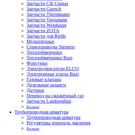
Запчасти Cib Unigas
Запчасти Giersch
Запчасти Therminator
Запчасти Viessmann
Запчасти Weishaupt
Запчасти ZOTA
Запчасти для Riello
Мультиблоки
Сервоприводы Siemens
Теплообменники
Теплообменники Baxi
Форсунки
Электродвигатели ELCO
Электронные платы Baxi
Газовые клапана
Дизельные шланги
Датчики
Перевод на сжиженный газ
Запчасти Lamborghini
Больше
Трубопроводная арматура
Трубопроводная арматура
Регуляторы перепада давления
Больше