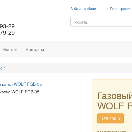
Войти в кабинет
Регистрация
-93-29
-79-29
Монтаж
Контакты
olf
Газовый
 котел WOLF FGB-35
WOLF F
158 000
p
Код товара: 1603