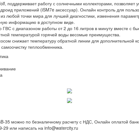
lf, поддерживает работу с солнечными коллекторами, позволяет у
ндроид приложений (iSM7e аксессуар). Онлайн контроль для польз
у из любой точки мира для лучшей диагностики, изменения парамет
жную информацию в доступном виде.
 ГВС с диапазоном работы от 2 до 16 литров в минуту вместе с б
тной температурой горячей воды весомые преимущества.
осом снижает температуру обратной линии для дополнительной к
 самоочистку теплообменника.
тика
живание
на
B-35 можно по безналичному расчету с НДС, Онлайн оплатой банк
9-29 или написать на info@watercity.ru