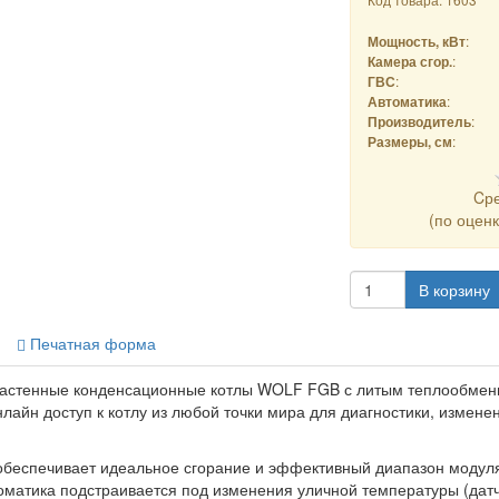
:
Мощность, кВт
:
Камера сгор.
:
ГВС
:
Автоматика
:
Производитель
:
Размеры, см
Cр
(по оцен
В корзину
Печатная форма
настенные конденсационные котлы WOLF FGB
с литым теплообмен
айн доступ к котлу из любой точки мира для диагностики, измене
обеспечивает идеальное сгорание и эффективный диапазон модуляц
оматика подстраивается под изменения уличной температуры (датч