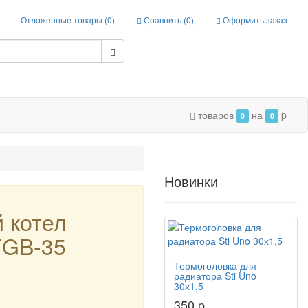
Отложенные товары (
0
)
Сравнить (
0
)
Оформить заказ
товаров
на
p
0
0
Новинки
 котел
GB-35
Термоголовка для
радиатора Sti Uno
30х1,5
350 p