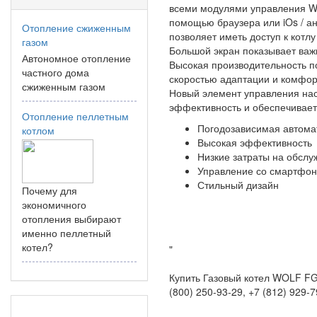
всеми модулями управления Wo
помощью браузера или iOs / а
Отопление сжиженным
позволяет иметь доступ к котл
газом
Большой экран показывает ва
Автономное отопление
Высокая производительность по
частного дома
скоростью адаптации и комфор
сжиженным газом
Новый элемент управления нас
эффективность и обеспечивает
Отопление пеллетным
Погодозависимая автома
котлом
Высокая эффективность
Низкие затраты на обслу
Управление со смартфо
Стильный дизайн
Почему для
экономичного
отопления выбирают
именно пеллетный
котел?
"
Купить Газовый котел WOLF FG
(800) 250-93-29, +7 (812) 929-7