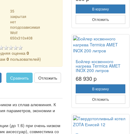
В корзину
35
закрытая
Отложить
нет
погодозависимая
Wolf
650х310х408
едняя оценка
0
кам
0
пользователей)
Бойлер косвенного
нагрева Termica AMET
INOX 200 литров
68 930 p
Сравнить
Отложить
В корзину
Отложить
ником из
сплав алюмини
я. К
ния параметров, экономии и
ии (до 1:6) при очень низком
ик аксессуар), совместима со