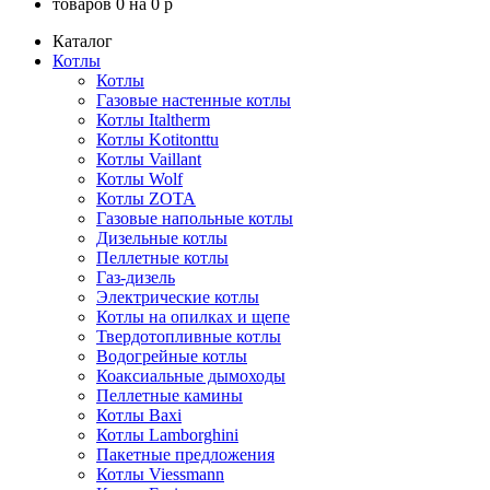
товаров
0
на
0
p
Каталог
Котлы
Котлы
Газовые настенные котлы
Котлы Italtherm
Котлы Kotitonttu
Котлы Vaillant
Котлы Wolf
Котлы ZOTA
Газовые напольные котлы
Дизельные котлы
Пеллетные котлы
Газ-дизель
Электрические котлы
Котлы на опилках и щепе
Твердотопливные котлы
Водогрейные котлы
Коаксиальные дымоходы
Пеллетные камины
Котлы Baxi
Котлы Lamborghini
Пакетные предложения
Котлы Viessmann