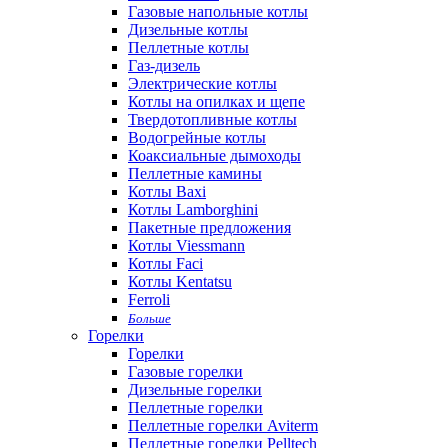
Газовые напольные котлы
Дизельные котлы
Пеллетные котлы
Газ-дизель
Электрические котлы
Котлы на опилках и щепе
Твердотопливные котлы
Водогрейные котлы
Коаксиальные дымоходы
Пеллетные камины
Котлы Baxi
Котлы Lamborghini
Пакетные предложения
Котлы Viessmann
Котлы Faci
Котлы Kentatsu
Ferroli
Больше
Горелки
Горелки
Газовые горелки
Дизельные горелки
Пеллетные горелки
Пеллетные горелки Aviterm
Пеллетные горелки Pelltech