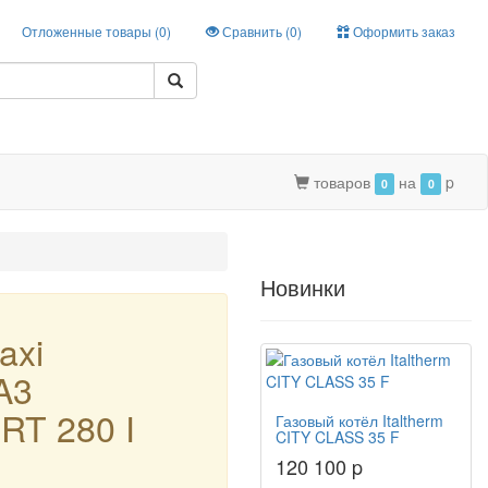
Отложенные товары (
0
)
Сравнить (
0
)
Оформить заказ
товаров
на
p
0
0
Новинки
axi
A3
T 280 I
Газовый котёл Italtherm
CITY CLASS 35 F
120 100 p