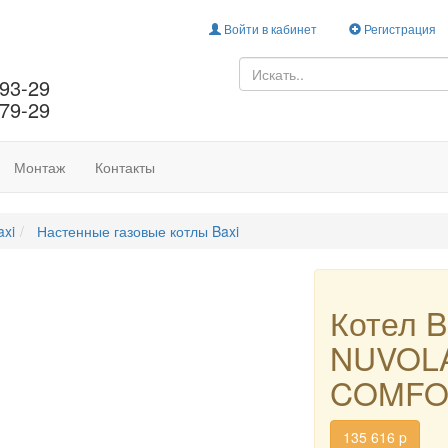
Войти в кабинет
Регистрация
-93-29
-79-29
Монтаж
Контакты
axi
Настенные газовые котлы Baxi
Котел B
NUVOL
COMFOR
135 616
p