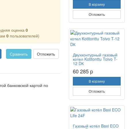
В корзину
Отложить
едняя оценка
0
кам
0
пользователей)
Сравнить
Отложить
Двухконтурный газовый
котел Kotitonttu Toivo T-
12 DК
60 285 p
В корзину
ой банковской картой по
Отложить
Газовый котёл Baxi ECO