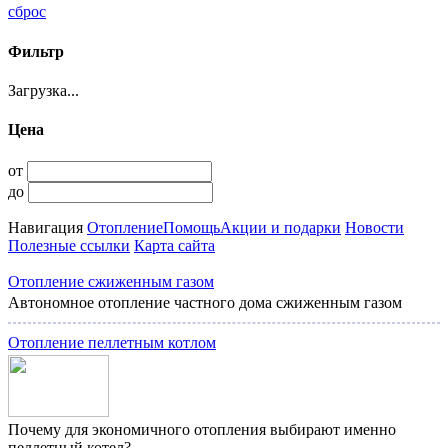
сброс
Фильтр
Загрузка...
Цена
от
до
Навигация
Отопление
Помощь
Акции и подарки
Новости
Полезные ссылки
Карта сайта
Отопление сжиженным газом
Автономное отопление частного дома сжиженным газом
Отопление пеллетным котлом
Почему для экономичного отопления выбирают именно
пеллетный котел?