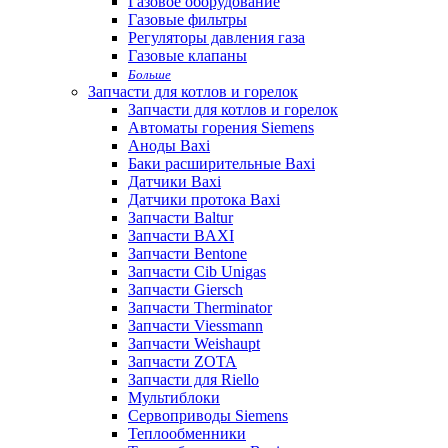
Газовое оборудование
Газовые фильтры
Регуляторы давления газа
Газовые клапаны
Больше
Запчасти для котлов и горелок
Запчасти для котлов и горелок
Автоматы горения Siemens
Аноды Baxi
Баки расширительные Baxi
Датчики Baxi
Датчики протока Baxi
Запчасти Baltur
Запчасти BAXI
Запчасти Bentone
Запчасти Cib Unigas
Запчасти Giersch
Запчасти Therminator
Запчасти Viessmann
Запчасти Weishaupt
Запчасти ZOTA
Запчасти для Riello
Мультиблоки
Сервоприводы Siemens
Теплообменники