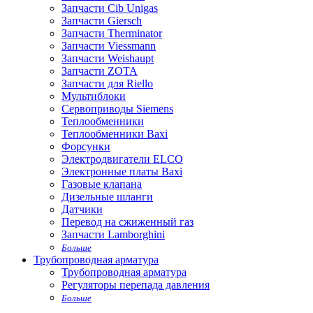
Запчасти Cib Unigas
Запчасти Giersch
Запчасти Therminator
Запчасти Viessmann
Запчасти Weishaupt
Запчасти ZOTA
Запчасти для Riello
Мультиблоки
Сервоприводы Siemens
Теплообменники
Теплообменники Baxi
Форсунки
Электродвигатели ELCO
Электронные платы Baxi
Газовые клапана
Дизельные шланги
Датчики
Перевод на сжиженный газ
Запчасти Lamborghini
Больше
Трубопроводная арматура
Трубопроводная арматура
Регуляторы перепада давления
Больше