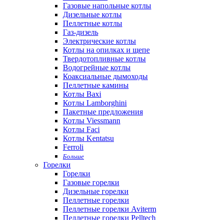
Газовые напольные котлы
Дизельные котлы
Пеллетные котлы
Газ-дизель
Электрические котлы
Котлы на опилках и щепе
Твердотопливные котлы
Водогрейные котлы
Коаксиальные дымоходы
Пеллетные камины
Котлы Baxi
Котлы Lamborghini
Пакетные предложения
Котлы Viessmann
Котлы Faci
Котлы Kentatsu
Ferroli
Больше
Горелки
Горелки
Газовые горелки
Дизельные горелки
Пеллетные горелки
Пеллетные горелки Aviterm
Пеллетные горелки Pelltech