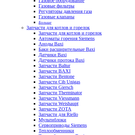
Газовое оборудование
Газовые фильтры
Регуляторы давления газа
Газовые клапаны
Больше
Запчасти для котлов и горелок
Запчасти для котлов и горелок
Автоматы горения Siemens
Аноды Baxi
Баки расширительные Baxi
Датчики Baxi
Датчики протока Baxi
Запчасти Baltur
Запчасти BAXI
Запчасти Bentone
Запчасти Cib Unigas
Запчасти Giersch
Запчасти Therminator
Запчасти Viessmann
Запчасти Weishaupt
Запчасти ZOTA
Запчасти для Riello
Мультиблоки
Сервоприводы Siemens
Теплообменники