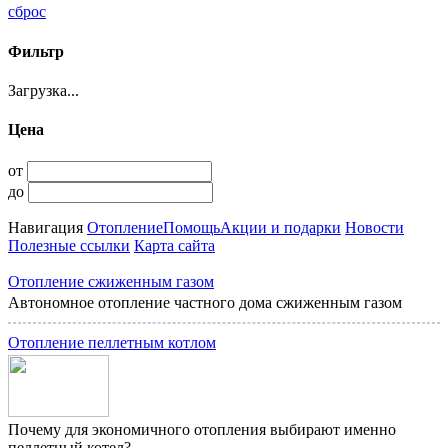
сброс
Фильтр
Загрузка...
Цена
от
до
Навигация
Отопление
Помощь
Акции и подарки
Новости
Полезные ссылки
Карта сайта
Отопление сжиженным газом
Автономное отопление частного дома сжиженным газом
Отопление пеллетным котлом
Почему для экономичного отопления выбирают именно
пеллетный котел?