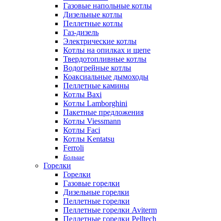
Газовые напольные котлы
Дизельные котлы
Пеллетные котлы
Газ-дизель
Электрические котлы
Котлы на опилках и щепе
Твердотопливные котлы
Водогрейные котлы
Коаксиальные дымоходы
Пеллетные камины
Котлы Baxi
Котлы Lamborghini
Пакетные предложения
Котлы Viessmann
Котлы Faci
Котлы Kentatsu
Ferroli
Больше
Горелки
Горелки
Газовые горелки
Дизельные горелки
Пеллетные горелки
Пеллетные горелки Aviterm
Пеллетные горелки Pelltech