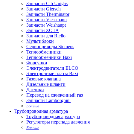
Запчасти Cib Unigas
Запчасти Giersch
Запчасти Therminator
Запчасти Viessmann
Запчасти Weishaupt
Запчасти ZOTA
Запчасти для Riello
Мультиблоки
Сервоприводы Siemens
Теплообменники
Теплообменники Baxi
Форсунки
Электродвигатели ELCO
Электронные платы Baxi
Газовые клапана
Дизельные шланги
Датчики
Перевод на сжиженный газ
Запчасти Lamborghini
Больше
Трубопроводная арматура
Трубопроводная арматура
Регуляторы перепада давления
Больше