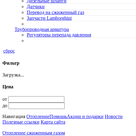
Дизельные шланги
Датчики
Перевод на сжиженный газ
Запчасти Lamborghini
Трубопроводная арматура
Регуляторы перепада давления
сброс
Фильтр
Загрузка...
Цена
от
до
Навигация
Отопление
Помощь
Акции и подарки
Новости
Полезные ссылки
Карта сайта
Отопление сжиженным газом