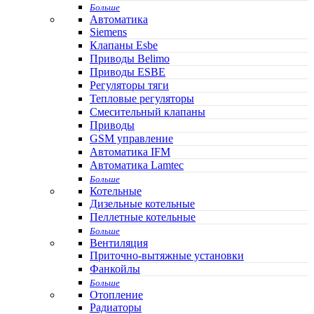
Больше
Автоматика
Siemens
Клапаны Esbe
Приводы Belimo
Приводы ESBE
Регуляторы тяги
Тепловые регуляторы
Cмесительный клапаны
Приводы
GSM управление
Автоматика IFM
Автоматика Lamtec
Больше
Котельные
Дизельные котельные
Пеллетные котельные
Больше
Вентиляция
Приточно-вытяжные установки
Фанкойлы
Больше
Отопление
Радиаторы