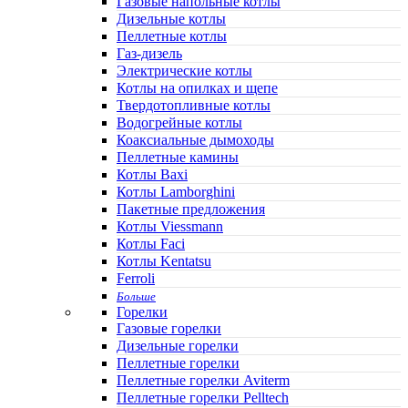
Газовые напольные котлы
Дизельные котлы
Пеллетные котлы
Газ-дизель
Электрические котлы
Котлы на опилках и щепе
Твердотопливные котлы
Водогрейные котлы
Коаксиальные дымоходы
Пеллетные камины
Котлы Baxi
Котлы Lamborghini
Пакетные предложения
Котлы Viessmann
Котлы Faci
Котлы Kentatsu
Ferroli
Больше
Горелки
Газовые горелки
Дизельные горелки
Пеллетные горелки
Пеллетные горелки Aviterm
Пеллетные горелки Pelltech