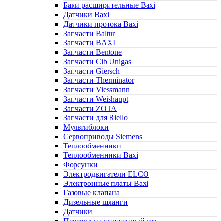
Баки расширительные Baxi
Датчики Baxi
Датчики протока Baxi
Запчасти Baltur
Запчасти BAXI
Запчасти Bentone
Запчасти Cib Unigas
Запчасти Giersch
Запчасти Therminator
Запчасти Viessmann
Запчасти Weishaupt
Запчасти ZOTA
Запчасти для Riello
Мультиблоки
Сервоприводы Siemens
Теплообменники
Теплообменники Baxi
Форсунки
Электродвигатели ELCO
Электронные платы Baxi
Газовые клапана
Дизельные шланги
Датчики
Перевод на сжиженный газ