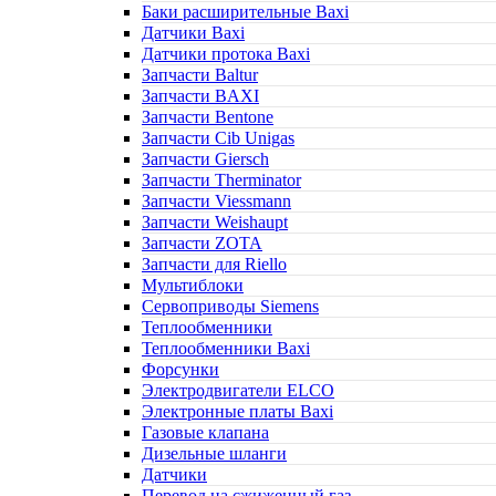
Баки расширительные Baxi
Датчики Baxi
Датчики протока Baxi
Запчасти Baltur
Запчасти BAXI
Запчасти Bentone
Запчасти Cib Unigas
Запчасти Giersch
Запчасти Therminator
Запчасти Viessmann
Запчасти Weishaupt
Запчасти ZOTA
Запчасти для Riello
Мультиблоки
Сервоприводы Siemens
Теплообменники
Теплообменники Baxi
Форсунки
Электродвигатели ELCO
Электронные платы Baxi
Газовые клапана
Дизельные шланги
Датчики
Перевод на сжиженный газ