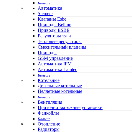
Больше
Автоматика
Siemens
Клапаны Esbe
Приводы Belimo
Приводы ESBE
Регуляторы тяги
Тепловые регуляторы
Cмесительный клапаны
Приводы
GSM управление
Автоматика IFM
Автоматика Lamtec
Больше
Котельные
Дизельные котельные
Пеллетные котельные
Больше
Вентиляция
Приточно-вытяжные установки
Фанкойлы
Больше
Отопление
Радиаторы