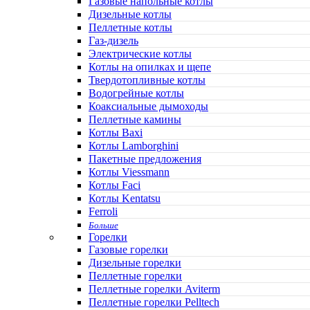
Газовые напольные котлы
Дизельные котлы
Пеллетные котлы
Газ-дизель
Электрические котлы
Котлы на опилках и щепе
Твердотопливные котлы
Водогрейные котлы
Коаксиальные дымоходы
Пеллетные камины
Котлы Baxi
Котлы Lamborghini
Пакетные предложения
Котлы Viessmann
Котлы Faci
Котлы Kentatsu
Ferroli
Больше
Горелки
Газовые горелки
Дизельные горелки
Пеллетные горелки
Пеллетные горелки Aviterm
Пеллетные горелки Pelltech