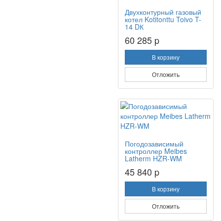
Двухконтурный газовый
котел Kotitonttu Toivo T-
14 DК
60 285 p
В корзину
Отложить
Погодозависимый
контроллер Meibes
Latherm HZR-WM
45 840 p
В корзину
Отложить