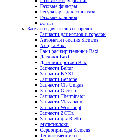
Газовое оборудование
Газовые фильтры
Регуляторы давления газа
Газовые клапаны
Больше
Запчасти для котлов и горелок
Запчасти для котлов и горелок
Автоматы горения Siemens
Аноды Baxi
Баки расширительные Baxi
Датчики Baxi
Датчики протока Baxi
Запчасти Baltur
Запчасти BAXI
Запчасти Bentone
Запчасти Cib Unigas
Запчасти Giersch
Запчасти Therminator
Запчасти Viessmann
Запчасти Weishaupt
Запчасти ZOTA
Запчасти для Riello
Мультиблоки
Сервоприводы Siemens
Теплообменники