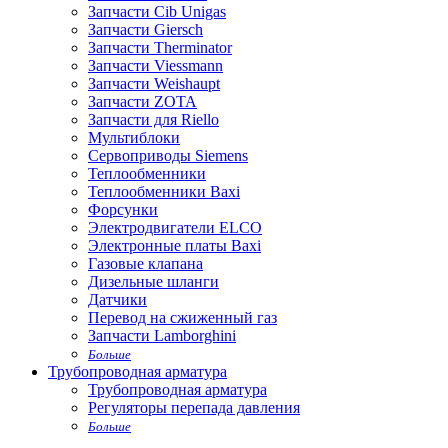
Запчасти Cib Unigas
Запчасти Giersch
Запчасти Therminator
Запчасти Viessmann
Запчасти Weishaupt
Запчасти ZOTA
Запчасти для Riello
Мультиблоки
Сервоприводы Siemens
Теплообменники
Теплообменники Baxi
Форсунки
Электродвигатели ELCO
Электронные платы Baxi
Газовые клапана
Дизельные шланги
Датчики
Перевод на сжиженный газ
Запчасти Lamborghini
Больше
Трубопроводная арматура
Трубопроводная арматура
Регуляторы перепада давления
Больше