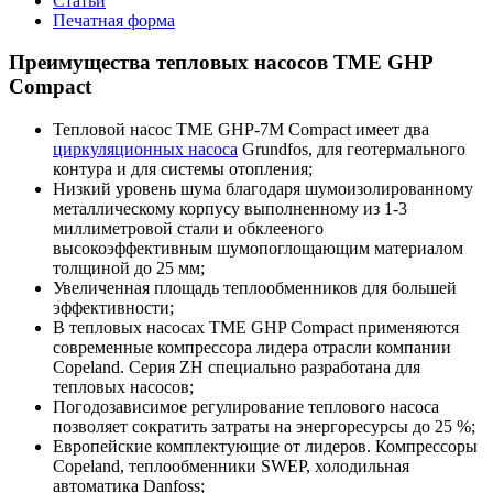
Статьи
Печатная форма
Преимущества тепловых насосов TME GHP
Compact
Тепловой насос TME GHP-7M Compact имеет два
циркуляционных насоса
Grundfos, для геотермального
контура и для системы отопления;
Низкий уровень шума благодаря шумоизолированному
металлическому корпусу выполненному из 1-3
миллиметровой стали и обклееного
высокоэффективным шумопоглощающим материалом
толщиной до 25 мм;
Увеличенная площадь теплообменников для большей
эффективности;
В тепловых насосах TME GHP Compact применяются
современные компрессора лидера отрасли компании
Copеland. Серия ZH специально разработана для
тепловых насосов;
Погодозависимое регулирование теплового насоса
позволяет сократить затраты на энергоресурсы до 25 %;
Европейские комплектующие от лидеров. Компрессоры
Copeland, теплообменники SWEP, холодильная
автоматика Danfoss;