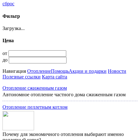
сброс
Фильтр
Загрузка...
Цена
от
до
Навигация
Отопление
Помощь
Акции и подарки
Новости
Полезные ссылки
Карта сайта
Отопление сжиженным газом
Автономное отопление частного дома сжиженным газом
Отопление пеллетным котлом
Почему для экономичного отопления выбирают именно
пеллетный котел?