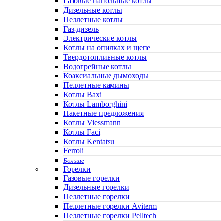
Газовые напольные котлы
Дизельные котлы
Пеллетные котлы
Газ-дизель
Электрические котлы
Котлы на опилках и щепе
Твердотопливные котлы
Водогрейные котлы
Коаксиальные дымоходы
Пеллетные камины
Котлы Baxi
Котлы Lamborghini
Пакетные предложения
Котлы Viessmann
Котлы Faci
Котлы Kentatsu
Ferroli
Больше
Горелки
Газовые горелки
Дизельные горелки
Пеллетные горелки
Пеллетные горелки Aviterm
Пеллетные горелки Pelltech