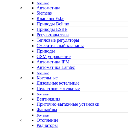
Больше
Автоматика
Siemens
Клапаны Esbe
Приводы Belimo
Приводы ESBE
Регуляторы тяги
Тепловые регуляторы
Cмесительный клапаны
Приводы
GSM управление
Автоматика IFM
Автоматика Lamtec
Больше
Котельные
Дизельные котельные
Пеллетные котельные
Больше
Вентиляция
Приточно-вытяжные установки
Фанкойлы
Больше
Отопление
Радиаторы