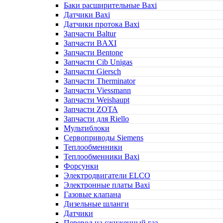
Баки расширительные Baxi
Датчики Baxi
Датчики протока Baxi
Запчасти Baltur
Запчасти BAXI
Запчасти Bentone
Запчасти Cib Unigas
Запчасти Giersch
Запчасти Therminator
Запчасти Viessmann
Запчасти Weishaupt
Запчасти ZOTA
Запчасти для Riello
Мультиблоки
Сервоприводы Siemens
Теплообменники
Теплообменники Baxi
Форсунки
Электродвигатели ELCO
Электронные платы Baxi
Газовые клапана
Дизельные шланги
Датчики
Перевод на сжиженный газ