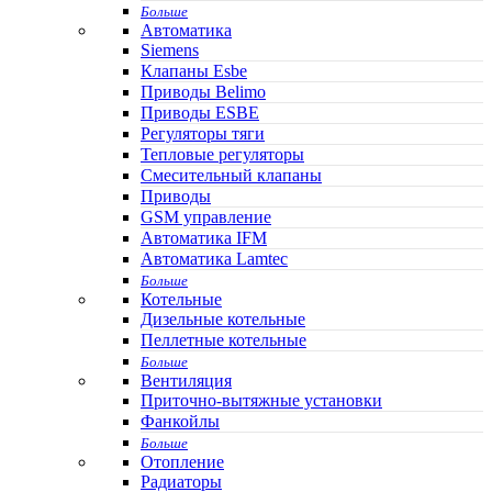
Больше
Автоматика
Siemens
Клапаны Esbe
Приводы Belimo
Приводы ESBE
Регуляторы тяги
Тепловые регуляторы
Cмесительный клапаны
Приводы
GSM управление
Автоматика IFM
Автоматика Lamtec
Больше
Котельные
Дизельные котельные
Пеллетные котельные
Больше
Вентиляция
Приточно-вытяжные установки
Фанкойлы
Больше
Отопление
Радиаторы