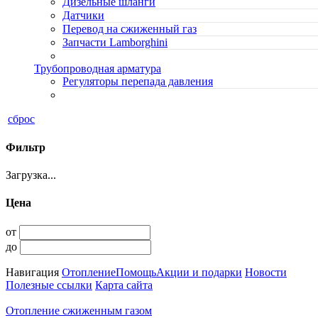
Дизельные шланги
Датчики
Перевод на сжиженный газ
Запчасти Lamborghini
Трубопроводная арматура
Регуляторы перепада давления
сброс
Фильтр
Загрузка...
Цена
от
до
Навигация
Отопление
Помощь
Акции и подарки
Новости
Полезные ссылки
Карта сайта
Отопление сжиженным газом