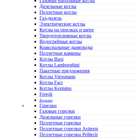
Газовые напольные котлы
Дизельные котлы
Пеллетные котлы
Газ-дизель
Электрические котлы
Котлы на опилках и щепе
Твердотопливные котлы
Водогрейные котлы
Коаксиальные дымоходы
Пеллетные камины
Котлы Baxi
Котлы Lamborghini
Пакетные предложения
Котлы Viessmann
Котлы Faci
Котлы Kentatsu
Ferroli
Больше
Горелки
Газовые горелки
Дизельные горелки
Пеллетные горелки
Пеллетные горелки Aviterm
Пеллетные горелки Pelltech