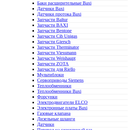
Баки расширительные Baxi
Датчики Baxi
Датчики протока Baxi
Запчасти Baltur
Запчасти BAXI
Запчасти Bentone
Запчасти Cib Unigas
Запчасти Giersch
Запчасти Therminator
Запчасти Viessmann
Запчасти Weishaupt
Запчасти ZOTA
Запчасти для Riello
Мультиблоки
Сервоприводы Siemens
Теплообменники
Теплообменники Baxi
Форсунки
Электродвигатели ELCO
Электронные платы Baxi
Газовые клапана
Дизельные шланги
Датчики
Перевод на сжиженный газ